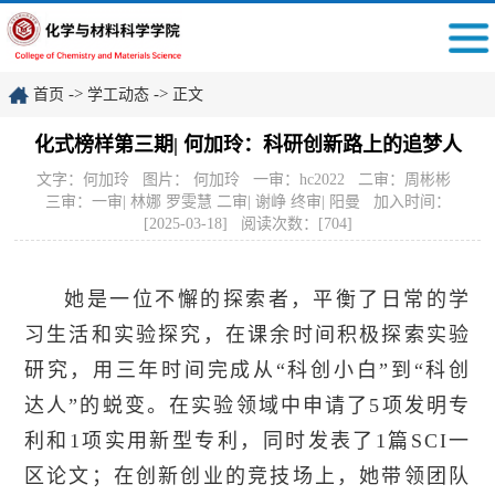
->
->
首页
学工动态
正文
化式榜样第三期| 何加玲：科研创新路上的追梦人
文字：何加玲 图片： 何加玲 一审：hc2022 二审：周彬彬
三审：一审| 林娜 罗雯慧 二审| 谢峥 终审| 阳曼 加入时间：
[2025-03-18] 阅读次数：[
704
]
她是一位不懈的探索者，平衡了日常的学
习生活和实验探究，在课余时间积极探索实验
研究，用三年时间完成从“科创小白”到“科创
达人”的蜕变。在实验领域中申请了5项发明专
利和1项实用新型专利，同时发表了1篇SCI一
区论文；在创新创业的竞技场上，她带领团队