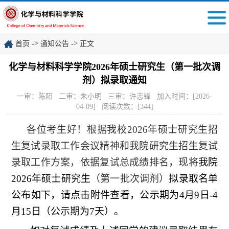
->
->
首页
通知公告
正文
化学与材料科学学院2026年硕士研究生（第一批次调
剂）拟录取通知
一审：陈阳 二审：朱小明 三审：许志锋 加入时间：[2026-
04-09] 阅读次数：[
344
]
各位考生好！根据我校
2026
年硕士研究生招
生复试录取工作会议精神和我院研究生招生复试
录取工作方案，依据复试总成绩排名，现将
我院
2026
年硕士研究生
（第一批次调剂）
拟录取名单
公布如下，请点击附件查看，公示期为
4
月
9
日
-4
月
15
日（公示期为
7
天）。